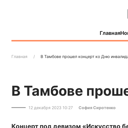
Главная
Но
Главная
В Тамбове прошел концерт ко Дню инвалид
В Тамбове проше
12 декабря 2023 10:27
София Сиротенко
Концерт под девизом «Искусство б