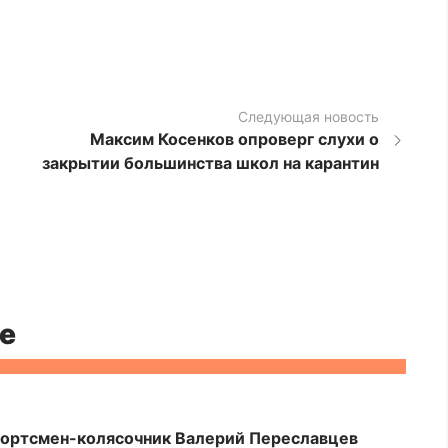
Следующая новость
Максим Косенков опроверг слухи о
закрытии большинства школ на карантин
е
портсмен-колясочник Валерий Переславцев