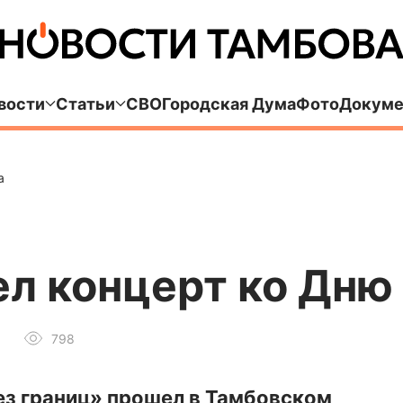
вости
Статьи
СВО
Городская Дума
Фото
Докуме
а
л концерт ко Дню
798
ез границ» прошел в Тамбовском