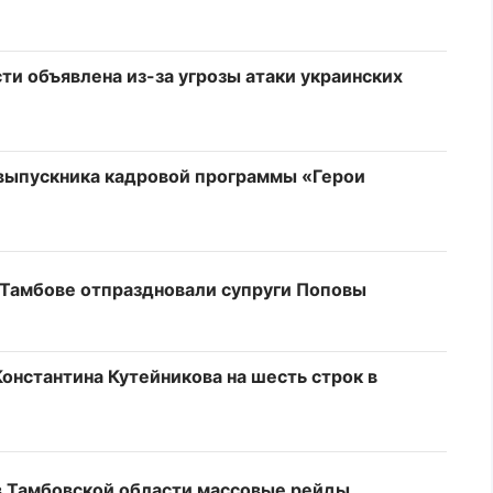
ти объявлена из-за угрозы атаки украинских
выпускника кадровой программы «Герои
 Тамбове отпраздновали супруги Поповы
онстантина Кутейникова на шесть строк в
 в Тамбовской области массовые рейды