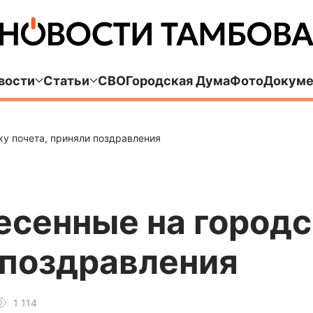
вости
Статьи
СВО
Городская Дума
Фото
Докуме
ку почета, приняли поздравления
есенные на город
 поздравления
1 114