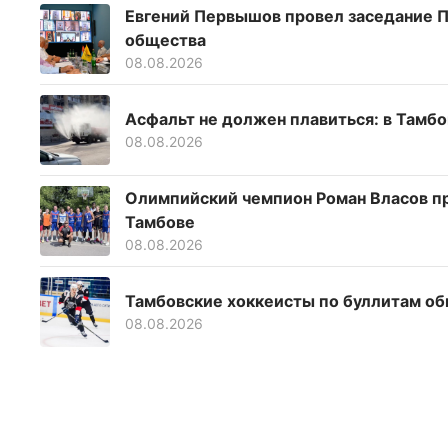
Евгений Первышов провел заседание П
общества
08.08.2026
Асфальт не должен плавиться: в Тамб
08.08.2026
Олимпийский чемпион Роман Власов пр
Тамбове
08.08.2026
Тамбовские хоккеисты по буллитам об
08.08.2026