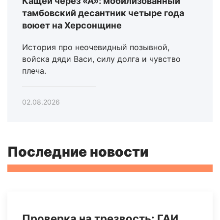
Кащей через «А»: мобилизованный
тамбовский десантник четыре года
воюет на Херсонщине
История про неочевидный позывной,
войска дяди Васи, силу долга и чувство
плеча.
02.08.2026
Последние новости
Проверка на трезвость: ГАИ