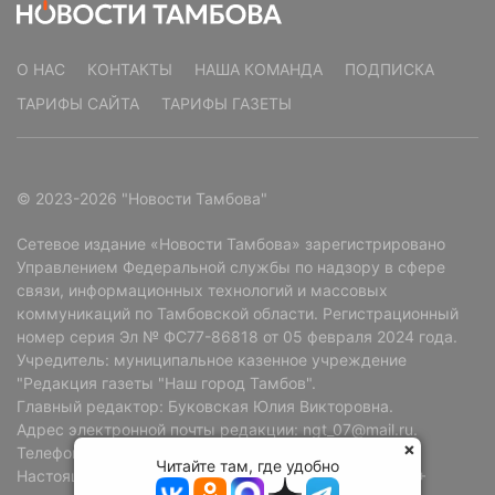
О НАС
КОНТАКТЫ
НАША КОМАНДА
ПОДПИСКА
ТАРИФЫ САЙТА
ТАРИФЫ ГАЗЕТЫ
© 2023-2026 "Новости Тамбова"
Сетевое издание «Новости Тамбова» зарегистрировано
Управлением Федеральной службы по надзору в сфере
связи, информационных технологий и массовых
коммуникаций по Тамбовской области. Регистрационный
номер серия Эл № ФС77-86818 от 05 февраля 2024 года.
Учредитель: муниципальное казенное учреждение
"Редакция газеты "Наш город Тамбов".
Главный редактор: Буковская Юлия Викторовна.
Адрес электронной почты редакции: ngt_07@mail.ru.
Телефон редакции: +7 (4752) 72-69-37.
Читайте там, где удобно
Настоящий ресурс может содержать материалы 18+