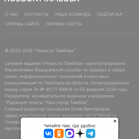
О НАС
КОНТАКТЫ
НАША КОМАНДА
ПОДПИСКА
ТАРИФЫ САЙТА
ТАРИФЫ ГАЗЕТЫ
© 2023-2026 "Новости Тамбова"
Сетевое издание «Новости Тамбова» зарегистрировано
Управлением Федеральной службы по надзору в сфере
связи, информационных технологий и массовых
коммуникаций по Тамбовской области. Регистрационный
номер серия Эл № ФС77-86818 от 05 февраля 2024 года.
Учредитель: муниципальное казенное учреждение
"Редакция газеты "Наш город Тамбов".
Главный редактор: Буковская Юлия Викторовна.
Адрес электронной почты редакции: ngt_07@mail.ru.
Телефон редакции: +7 (4752) 72-69-37.
Читайте там, где удобно
Настоящий ресурс может содержать материалы 18+