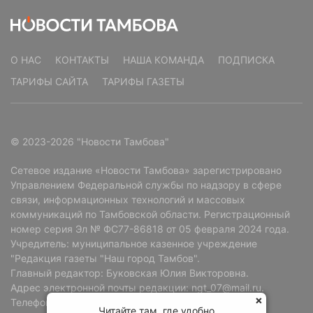
О НАС
КОНТАКТЫ
НАША КОМАНДА
ПОДПИСКА
ТАРИФЫ САЙТА
ТАРИФЫ ГАЗЕТЫ
© 2023-2026 "Новости Тамбова"
Сетевое издание «Новости Тамбова» зарегистрировано
Управлением Федеральной службы по надзору в сфере
связи, информационных технологий и массовых
коммуникаций по Тамбовской области. Регистрационный
номер серия Эл № ФС77-86818 от 05 февраля 2024 года.
Учредитель: муниципальное казенное учреждение
"Редакция газеты "Наш город Тамбов".
Главный редактор: Буковская Юлия Викторовна.
Адрес электронной почты редакции: ngt_07@mail.ru.
Телефон редакции: +7 (4752) 72-69-37.
Читайте там, где удобно