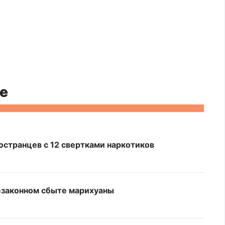
е
остранцев с 12 свертками наркотиков
езаконном сбыте марихуаны