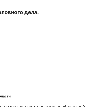
оловного дела.
бласти
го местного жителя с крупной партией