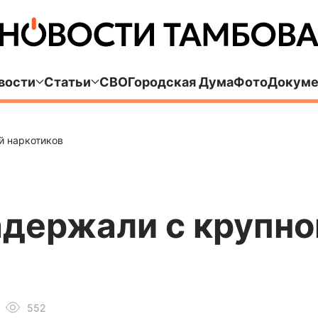
вости
Статьи
СВО
Городская Дума
Фото
Докуме
й наркотиков
адержали с крупно
552