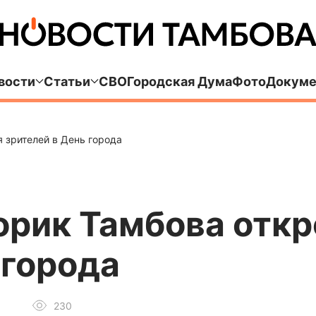
вости
Статьи
СВО
Городская Дума
Фото
Докуме
 зрителей в День города
орик Тамбова откр
 города
230