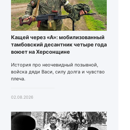
Кащей через «А»: мобилизованный
тамбовский десантник четыре года
воюет на Херсонщине
История про неочевидный позывной,
войска дяди Васи, силу долга и чувство
плеча.
02.08.2026