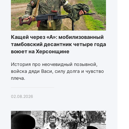
Кащей через «А»: мобилизованный
тамбовский десантник четыре года
воюет на Херсонщине
История про неочевидный позывной,
войска дяди Васи, силу долга и чувство
плеча.
02.08.2026