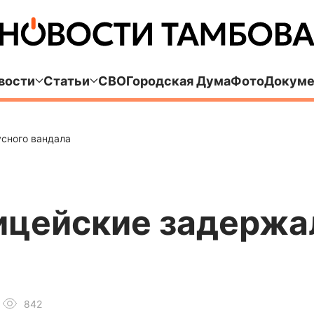
вости
Статьи
СВО
Городская Дума
Фото
Докуме
сного вандала
ицейские задержа
842