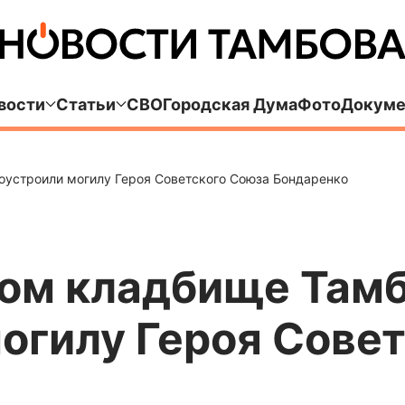
вости
Статьи
СВО
Городская Дума
Фото
Докуме
оустроили могилу Героя Советского Союза Бондаренко
ом кладбище Там
огилу Героя Сове