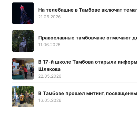
На телебашне в Тамбове включат тема
21.06.2026
Православные тамбовчане отмечают д
11.06.2026
В 17-й школе Тамбова открыли инфор
Шлякова
22.05.2026
В Тамбове прошел митинг, посвященн
16.05.2026