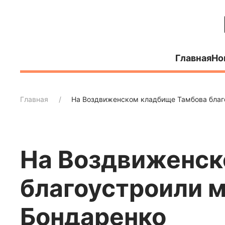
Главная
Но
Главная
На Воздвиженском кладбище Тамбова благ
На Воздвиженск
благоустроили м
Бондаренко