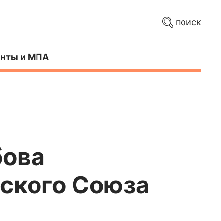
поиск
нты и МПА
бова
тского Союза