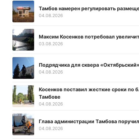
Тамбов намерен регулировать размеще
04.08.2026
Максим Косенков потребовал увеличит
03.08.2026
Подрядчика для сквера «Октябрьский»
04.08.2026
Косенков поставил жесткие сроки по 
Тамбове
04.08.2026
Глава администрации Тамбова поручил
04.08.2026