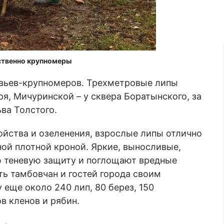
ственно крупномеры
евьев-крупномеров. Трехметровые липы
ря, Мичуринской – у сквера Боратынского, за
ва Толстого.
йства и озеленения, взрослые липы отлично
ой плотной кроной. Яркие, выносливые,
 теневую защиту и поглощают вредные
ть тамбовчан и гостей города своим
 еще около 240 лип, 80 берез, 150
в кленов и рябин.