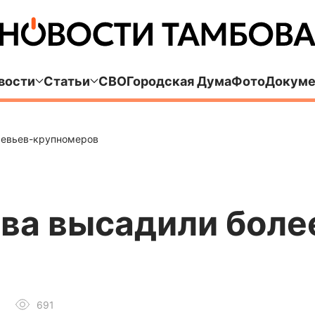
вости
Статьи
СВО
Городская Дума
Фото
Докуме
ревьев-крупномеров
ва высадили боле
691