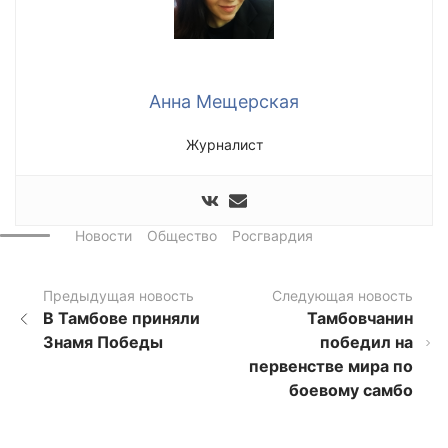
Анна Мещерская
Журналист
Новости
Общество
Росгвардия
Предыдущая новость
Следующая новость
В Тамбове приняли
Тамбовчанин
Знамя Победы
победил на
первенстве мира по
боевому самбо