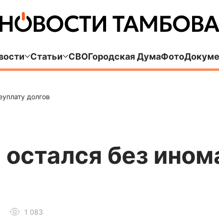
вости
Статьи
СВО
Городская Дума
Фото
Докуме
еуплату долгов
остался без ином
1 083