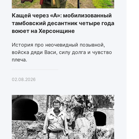
Кащей через «А»: мобилизованный
тамбовский десантник четыре года
воюет на Херсонщине
История про неочевидный позывной,
войска дяди Васи, силу долга и чувство
плеча.
02.08.2026