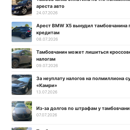
ареста авто
24.07.2026
Арест BMW X5 вынудил тамбовчанина п
кредитам
08.07.2026
Тамбовчанин может лишиться кроссове
налогам
09.07.2026
За неуплату налогов на полмиллиона 
«Камри»
13.07.2026
Из‑за долгов по штрафам у тамбовчан
07.07.2026