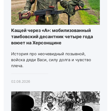
Кащей через «А»: мобилизованный
тамбовский десантник четыре года
воюет на Херсонщине
История про неочевидный позывной,
войска дяди Васи, силу долга и чувство
плеча.
02.08.2026