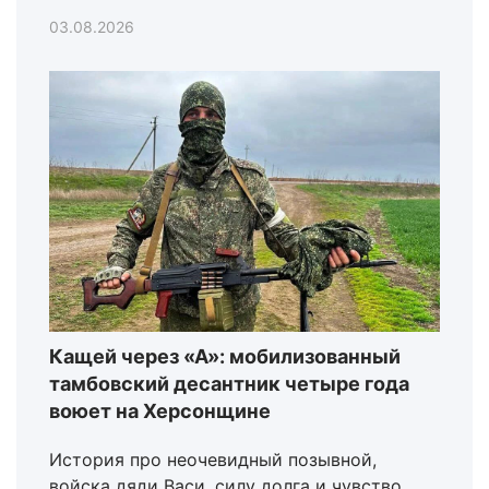
03.08.2026
Кащей через «А»: мобилизованный
тамбовский десантник четыре года
воюет на Херсонщине
История про неочевидный позывной,
войска дяди Васи, силу долга и чувство