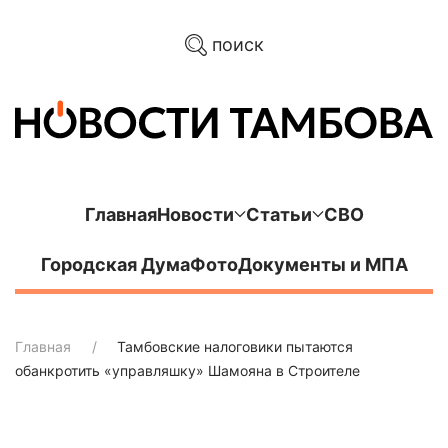
поиск
Главная
Новости
Статьи
СВО
Городская Дума
Фото
Документы и МПА
Главная
Тамбовские налоговики пытаются
обанкротить «управляшку» Шамояна в Строителе