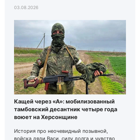
03.08.2026
Кащей через «А»: мобилизованный
тамбовский десантник четыре года
воюет на Херсонщине
История про неочевидный позывной,
войска дяди Васи, силу долга и чувство