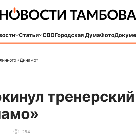
вости
Статьи
СВО
Городская Дума
Фото
Докуме
оличного «Динамо»
кинул тренерский
намо»
254