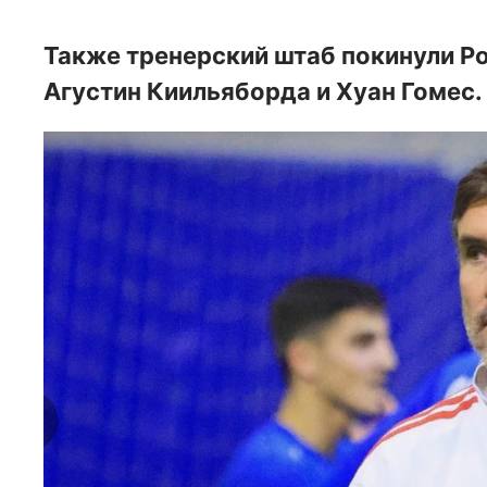
Также тренерский штаб покинули Р
Агустин Киильяборда и Хуан Гомес.