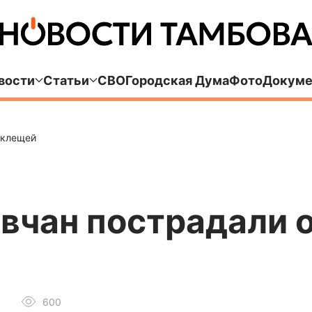
вости
Статьи
СВО
Городская Дума
Фото
Докуме
 клещей
вчан пострадали о
600