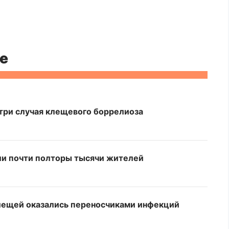
е
три случая клещевого боррелиоза
али почти полторы тысячи жителей
клещей оказались переносчиками инфекций