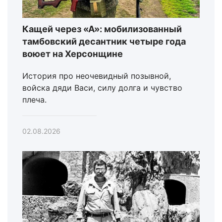
Кащей через «А»: мобилизованный
тамбовский десантник четыре года
воюет на Херсонщине
История про неочевидный позывной,
войска дяди Васи, силу долга и чувство
плеча.
02.08.2026