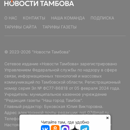
О НАС
КОНТАКТЫ
НАША КОМАНДА
ПОДПИСКА
ТАРИФЫ САЙТА
ТАРИФЫ ГАЗЕТЫ
© 2023-2026 "Новости Тамбова"
Сетевое издание «Новости Тамбова» зарегистрировано
Управлением Федеральной службы по надзору в сфере
связи, информационных технологий и массовых
коммуникаций по Тамбовской области. Регистрационный
номер серия Эл № ФС77-86818 от 05 февраля 2024 года.
Учредитель: муниципальное казенное учреждение
"Редакция газеты "Наш город Тамбов".
Главный редактор: Буковская Юлия Викторовна.
Адрес электронной почты редакции: ngt_07@mail.ru.
Телефон редакции: +7 (4752) 72-69-37.
Читайте там, где удобно
Настоящий ресурс может содержать материалы 18+