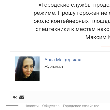
«Городские службы продо
режиме. Прошу горожан не 
около контейнерных площад
спецтехники к местам нако
Максим К
Анна Мещерская
Журналист
Новости
Общество
Городское хозяйство