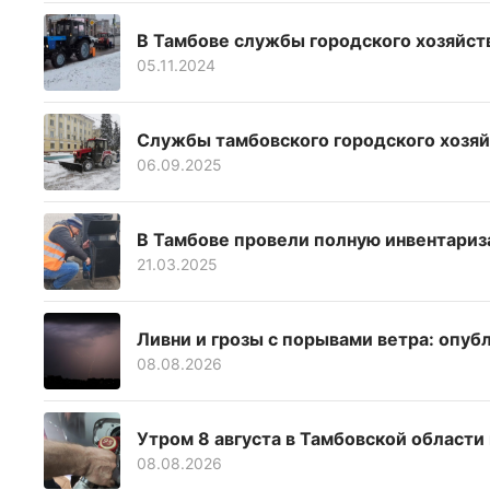
В Тамбове службы городского хозяйст
05.11.2024
Службы тамбовского городского хозяй
06.09.2025
В Тамбове провели полную инвентариз
21.03.2025
Ливни и грозы с порывами ветра: опу
08.08.2026
Утром 8 августа в Тамбовской области
08.08.2026