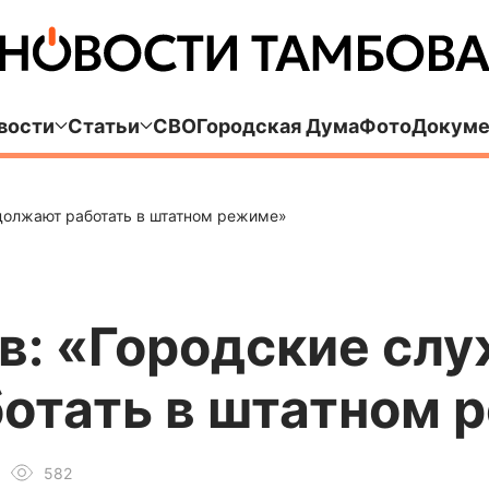
вости
Статьи
СВО
Городская Дума
Фото
Докуме
должают работать в штатном режиме»
в: «Городские сл
отать в штатном 
582