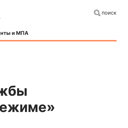
поиск
нты и МПА
ужбы
режиме»