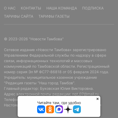
О НАС
КОНТАКТЫ
НАША КОМАНДА
ПОДПИСКА
ТАРИФЫ САЙТА
ТАРИФЫ ГАЗЕТЫ
© 2023-2026 "Новости Тамбова"
Сетевое издание «Новости Тамбова» зарегистрировано
Управлением Федеральной службы по надзору в сфере
связи, информационных технологий и массовых
коммуникаций по Тамбовской области. Регистрационный
номер серия Эл № ФС77-86818 от 05 февраля 2024 года.
Учредитель: муниципальное казенное учреждение
"Редакция газеты "Наш город Тамбов".
Главный редактор: Буковская Юлия Викторовна.
Адрес электронной почты редакции: ngt_07@mail.ru.
Телефон редакции: +7 (4752) 72-69-37.
Читайте там, где удобно
Настоящий ресурс может содержать материалы 18+