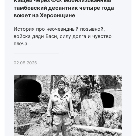
Кащей через «А»: мобилизованный
тамбовский десантник четыре года
воюет на Херсонщине
История про неочевидный позывной,
войска дяди Васи, силу долга и чувство
плеча.
02.08.2026