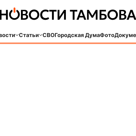
вости
Статьи
СВО
Городская Дума
Фото
Докуме