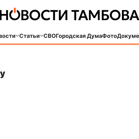
вости
Статьи
СВО
Городская Дума
Фото
Докуме
у