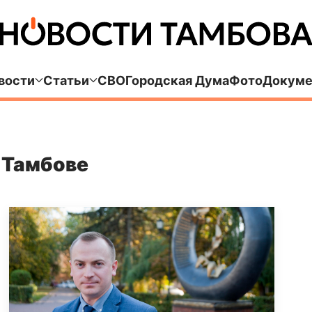
вости
Статьи
СВО
Городская Дума
Фото
Докуме
 Тамбове