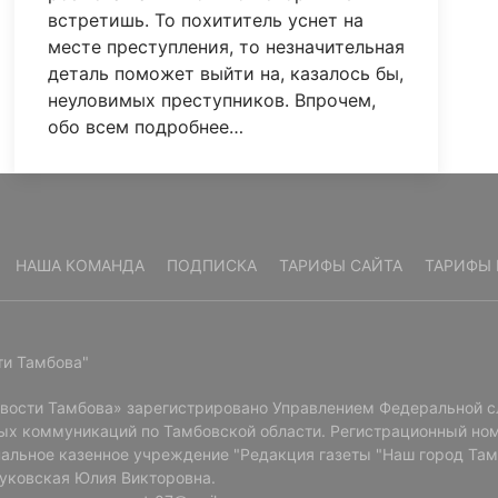
встретишь. То похититель уснет на
месте преступления, то незначительная
деталь поможет выйти на, казалось бы,
неуловимых преступников. Впрочем,
обо всем подробнее…
НАША КОМАНДА
ПОДПИСКА
ТАРИФЫ САЙТА
ТАРИФЫ 
ти Тамбова"
овости Тамбова» зарегистрировано Управлением Федеральной с
ых коммуникаций по Тамбовской области. Регистрационный ном
альное казенное учреждение "Редакция газеты "Наш город Там
Буковская Юлия Викторовна.