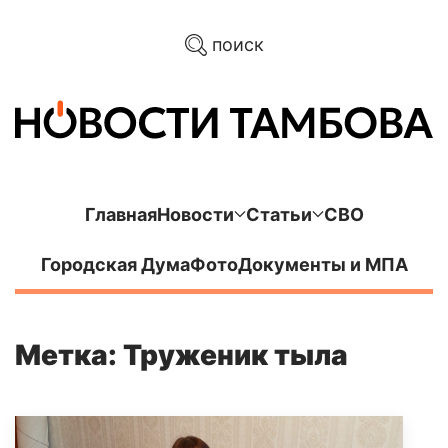
поиск
Главная
Новости
Статьи
СВО
Городская Дума
Фото
Документы и МПА
Метка: Труженик тыла