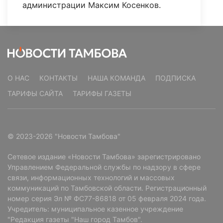
администрации Максим Косенков.
О НАС
КОНТАКТЫ
НАША КОМАНДА
ПОДПИСКА
ТАРИФЫ САЙТА
ТАРИФЫ ГАЗЕТЫ
© 2023-2026 "Новости Тамбова"
Сетевое издание «Новости Тамбова» зарегистрировано
Управлением Федеральной службы по надзору в сфере
связи, информационных технологий и массовых
коммуникаций по Тамбовской области. Регистрационный
номер серия Эл № ФС77-86818 от 05 февраля 2024 года.
Учредитель: муниципальное казенное учреждение
"Редакция газеты "Наш город Тамбов".