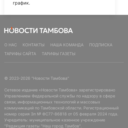
график.
О НАС
КОНТАКТЫ
НАША КОМАНДА
ПОДПИСКА
ТАРИФЫ САЙТА
ТАРИФЫ ГАЗЕТЫ
© 2023-2026 "Новости Тамбова"
Сетевое издание «Новости Тамбова» зарегистрировано
Управлением Федеральной службы по надзору в сфере
связи, информационных технологий и массовых
коммуникаций по Тамбовской области. Регистрационный
номер серия Эл № ФС77-86818 от 05 февраля 2024 года.
Учредитель: муниципальное казенное учреждение
"Редакция газеты "Наш город Тамбов".