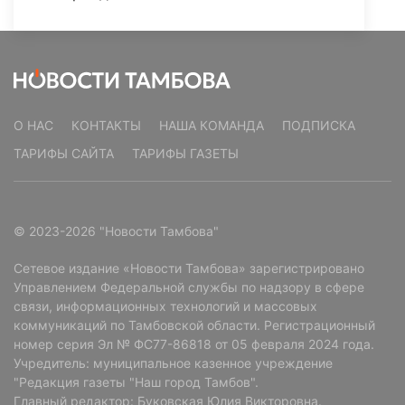
О НАС
КОНТАКТЫ
НАША КОМАНДА
ПОДПИСКА
ТАРИФЫ САЙТА
ТАРИФЫ ГАЗЕТЫ
© 2023-2026 "Новости Тамбова"
Сетевое издание «Новости Тамбова» зарегистрировано
Управлением Федеральной службы по надзору в сфере
связи, информационных технологий и массовых
коммуникаций по Тамбовской области. Регистрационный
номер серия Эл № ФС77-86818 от 05 февраля 2024 года.
Учредитель: муниципальное казенное учреждение
"Редакция газеты "Наш город Тамбов".
Главный редактор: Буковская Юлия Викторовна.