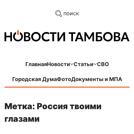
поиск
Главная
Новости
Статьи
СВО
Городская Дума
Фото
Документы и МПА
Метка: Россия твоими
глазами