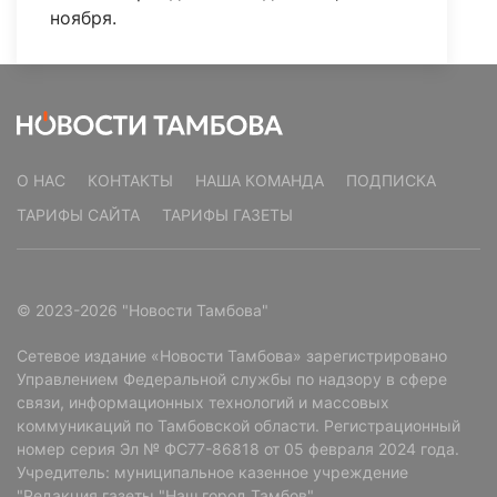
ноября.
О НАС
КОНТАКТЫ
НАША КОМАНДА
ПОДПИСКА
ТАРИФЫ САЙТА
ТАРИФЫ ГАЗЕТЫ
© 2023-2026 "Новости Тамбова"
Сетевое издание «Новости Тамбова» зарегистрировано
Управлением Федеральной службы по надзору в сфере
связи, информационных технологий и массовых
коммуникаций по Тамбовской области. Регистрационный
номер серия Эл № ФС77-86818 от 05 февраля 2024 года.
Учредитель: муниципальное казенное учреждение
"Редакция газеты "Наш город Тамбов".