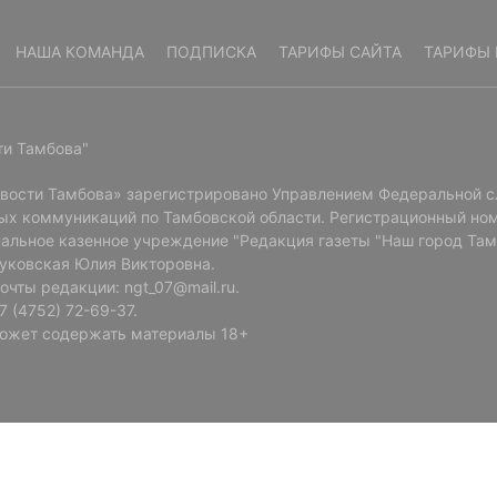
НАША КОМАНДА
ПОДПИСКА
ТАРИФЫ САЙТА
ТАРИФЫ 
ти Тамбова"
овости Тамбова» зарегистрировано Управлением Федеральной с
ых коммуникаций по Тамбовской области. Регистрационный ном
альное казенное учреждение "Редакция газеты "Наш город Там
Буковская Юлия Викторовна.
очты редакции: ngt_07@mail.ru.
 (4752) 72-69-37.
ожет содержать материалы 18+