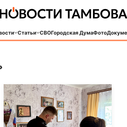
вости
Статьи
СВО
Городская Дума
Фото
Докуме
»