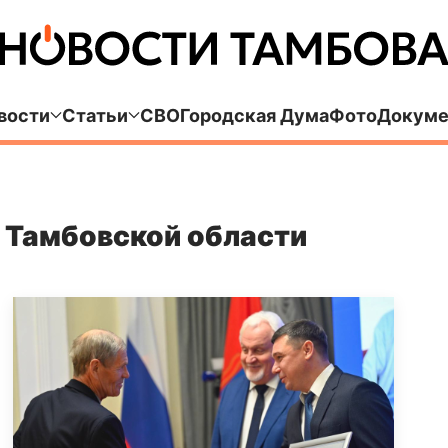
вости
Статьи
СВО
Городская Дума
Фото
Докуме
 Тамбовской области