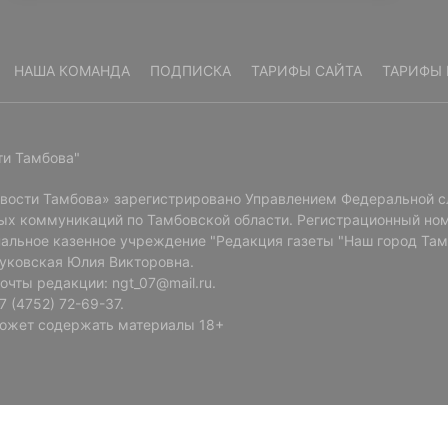
НАША КОМАНДА
ПОДПИСКА
ТАРИФЫ САЙТА
ТАРИФЫ 
ти Тамбова"
овости Тамбова» зарегистрировано Управлением Федеральной с
ых коммуникаций по Тамбовской области. Регистрационный ном
альное казенное учреждение "Редакция газеты "Наш город Там
Буковская Юлия Викторовна.
очты редакции: ngt_07@mail.ru.
 (4752) 72-69-37.
ожет содержать материалы 18+