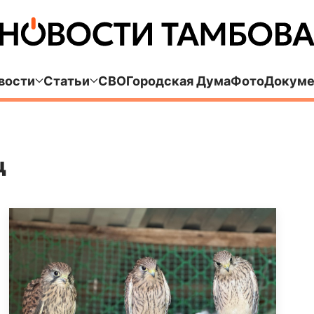
вости
Статьи
СВО
Городская Дума
Фото
Докуме
ц