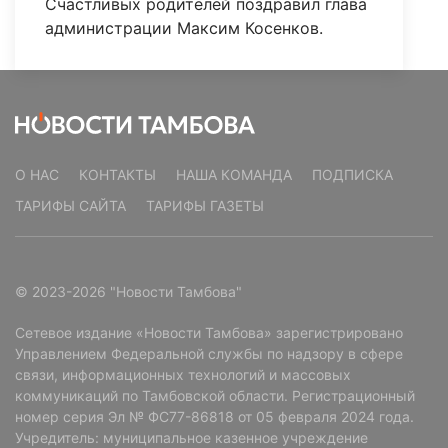
Счастливых родителей поздравил глава
администрации Максим Косенков.
О НАС
КОНТАКТЫ
НАША КОМАНДА
ПОДПИСКА
ТАРИФЫ САЙТА
ТАРИФЫ ГАЗЕТЫ
© 2023-2026 "Новости Тамбова"
Сетевое издание «Новости Тамбова» зарегистрировано
Управлением Федеральной службы по надзору в сфере
связи, информационных технологий и массовых
коммуникаций по Тамбовской области. Регистрационный
номер серия Эл № ФС77-86818 от 05 февраля 2024 года.
Учредитель: муниципальное казенное учреждение