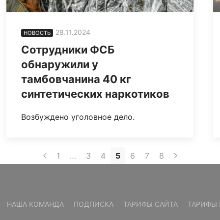
28.11.2024
НОВОСТЬ
Сотрудники ФСБ
обнаружили у
тамбовчанина 40 кг
синтетических наркотиков
Возбуждено уголовное дело.
1
…
3
4
5
6
7
8
НАША КОМАНДА
ПОДПИСКА
ТАРИФЫ САЙТА
ТАРИФЫ 