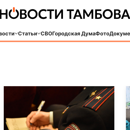
вости
Статьи
СВО
Городская Дума
Фото
Докуме