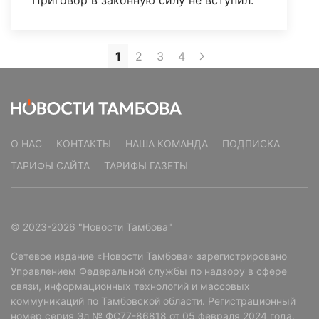
1
2
3
4
О НАС
КОНТАКТЫ
НАША КОМАНДА
ПОДПИСКА
ТАРИФЫ САЙТА
ТАРИФЫ ГАЗЕТЫ
© 2023-2026 "Новости Тамбова"
Сетевое издание «Новости Тамбова» зарегистрировано
Управлением Федеральной службы по надзору в сфере
связи, информационных технологий и массовых
коммуникаций по Тамбовской области. Регистрационный
номер серия Эл № ФС77-86818 от 05 февраля 2024 года.