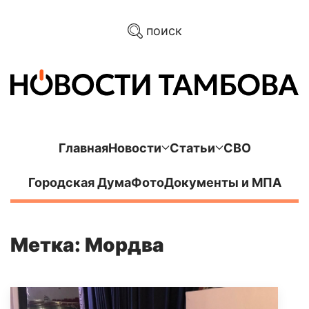
поиск
Главная
Новости
Статьи
СВО
Городская Дума
Фото
Документы и МПА
Метка: Мордва