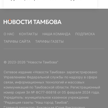
О НАС
КОНТАКТЫ
НАША КОМАНДА
ПОДПИСКА
ТАРИФЫ САЙТА
ТАРИФЫ ГАЗЕТЫ
© 2023-2026 "Новости Тамбова"
Сетевое издание «Новости Тамбова» зарегистрировано
Управлением Федеральной службы по надзору в сфере
связи, информационных технологий и массовых
коммуникаций по Тамбовской области. Регистрационный
номер серия Эл № ФС77-86818 от 05 февраля 2024 года.
Учредитель: муниципальное казенное учреждение
"Редакция газеты "Наш город Тамбов".
Главный редактор: Буковская Юлия Викторовна.