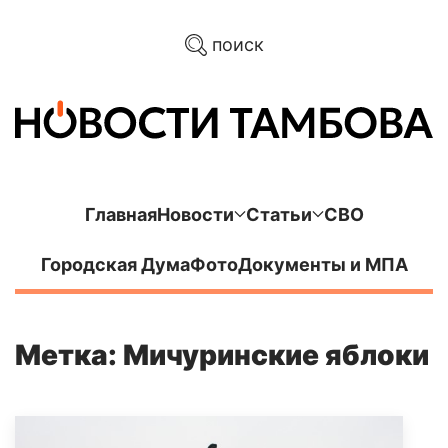
поиск
Главная
Новости
Статьи
СВО
Городская Дума
Фото
Документы и МПА
Метка: Мичуринские яблоки