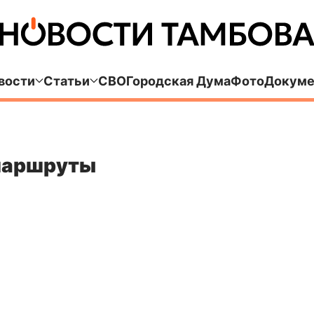
вости
Статьи
СВО
Городская Дума
Фото
Докуме
маршруты