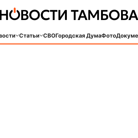
вости
Статьи
СВО
Городская Дума
Фото
Докуме