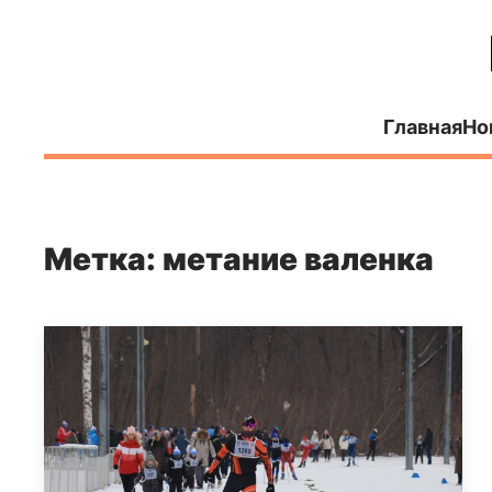
Главная
Но
Метка: метание валенка