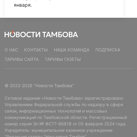
января.
О НАС
КОНТАКТЫ
НАША КОМАНДА
ПОДПИСКА
ТАРИФЫ САЙТА
ТАРИФЫ ГАЗЕТЫ
© 2023-2026 "Новости Тамбова"
Сетевое издание «Новости Тамбова» зарегистрировано
Управлением Федеральной службы по надзору в сфере
связи, информационных технологий и массовых
коммуникаций по Тамбовской области. Регистрационный
номер серия Эл № ФС77-86818 от 05 февраля 2024 года.
Учредитель: муниципальное казенное учреждение
"Редакция газеты "Наш город Тамбов".