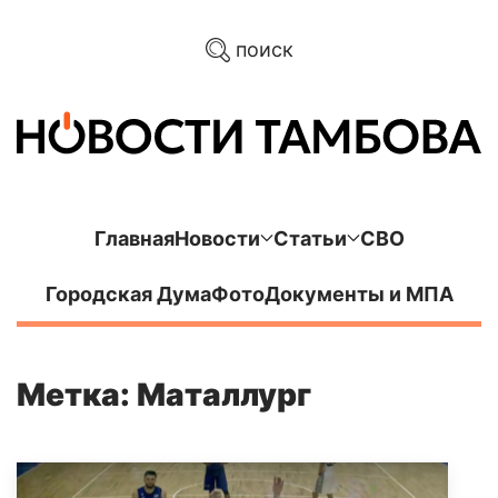
поиск
Главная
Новости
Статьи
СВО
Городская Дума
Фото
Документы и МПА
Метка: Маталлург