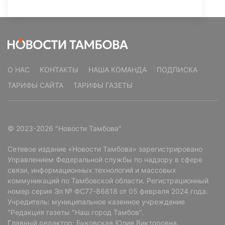
О НАС
КОНТАКТЫ
НАША КОМАНДА
ПОДПИСКА
ТАРИФЫ САЙТА
ТАРИФЫ ГАЗЕТЫ
© 2023-2026 "Новости Тамбова"
Сетевое издание «Новости Тамбова» зарегистрировано
Управлением Федеральной службы по надзору в сфере
связи, информационных технологий и массовых
коммуникаций по Тамбовской области. Регистрационный
номер серия Эл № ФС77-86818 от 05 февраля 2024 года.
Учредитель: муниципальное казенное учреждение
"Редакция газеты "Наш город Тамбов".
Главный редактор: Буковская Юлия Викторовна.