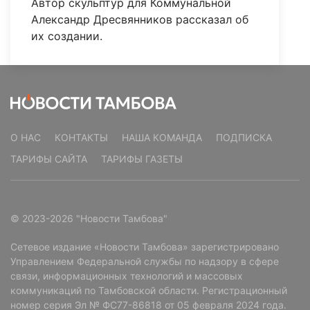
Автор скульптур для Коммунальной
Александр Дресвянников рассказал об
их создании.
О НАС
КОНТАКТЫ
НАША КОМАНДА
ПОДПИСКА
ТАРИФЫ САЙТА
ТАРИФЫ ГАЗЕТЫ
© 2023-2026 "Новости Тамбова"
Сетевое издание «Новости Тамбова» зарегистрировано
Управлением Федеральной службы по надзору в сфере
связи, информационных технологий и массовых
коммуникаций по Тамбовской области. Регистрационный
номер серия Эл № ФС77-86818 от 05 февраля 2024 года.