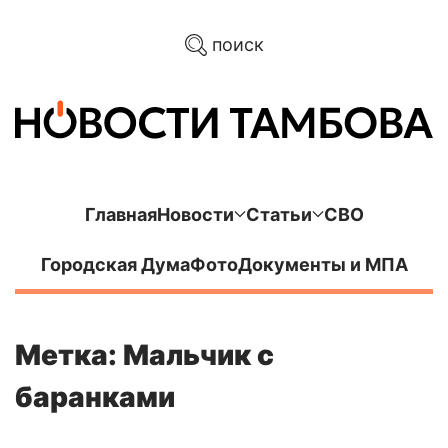
поиск
Главная
Новости
Статьи
СВО
Городская Дума
Фото
Документы и МПА
Метка: Мальчик с
баранками