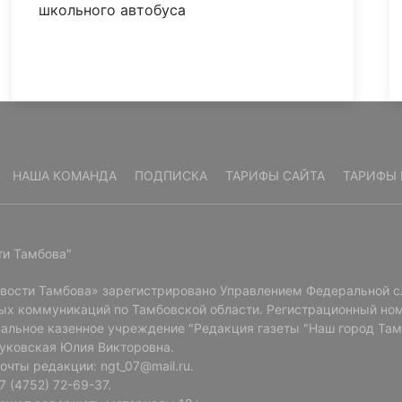
школьного автобуса
НАША КОМАНДА
ПОДПИСКА
ТАРИФЫ САЙТА
ТАРИФЫ 
ти Тамбова"
овости Тамбова» зарегистрировано Управлением Федеральной с
ых коммуникаций по Тамбовской области. Регистрационный ном
альное казенное учреждение "Редакция газеты "Наш город Там
Буковская Юлия Викторовна.
очты редакции: ngt_07@mail.ru.
 (4752) 72-69-37.