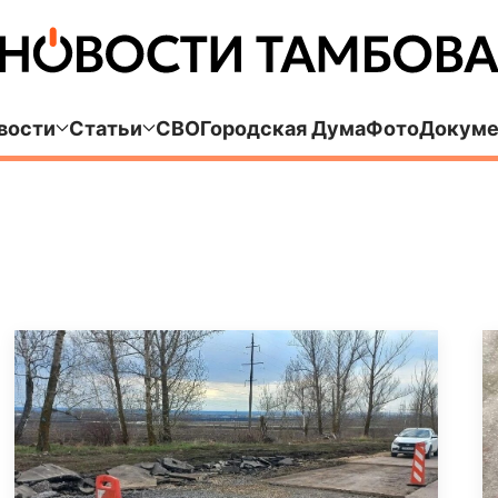
вости
Статьи
СВО
Городская Дума
Фото
Докуме