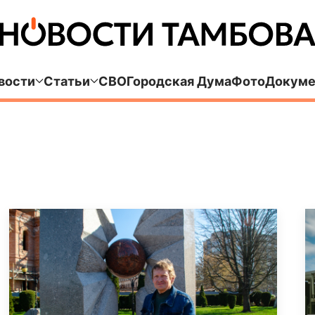
вости
Статьи
СВО
Городская Дума
Фото
Докуме
а