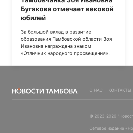
Тамбовчанка Зоя Ивановна
Бугакова отмечает вековой
юбилей
За большой вклад в развитие
образования Тамбовской области Зоя
Ивановна награждена знаком
«Отличник народного просвещения».
О НАС
КОНТАКТЫ
© 2023-2026 "Новос
Сетевое издание «Н