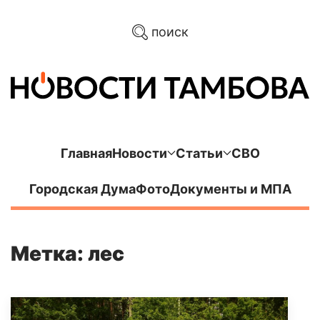
поиск
Главная
Новости
Статьи
СВО
Городская Дума
Фото
Документы и МПА
Метка: лес