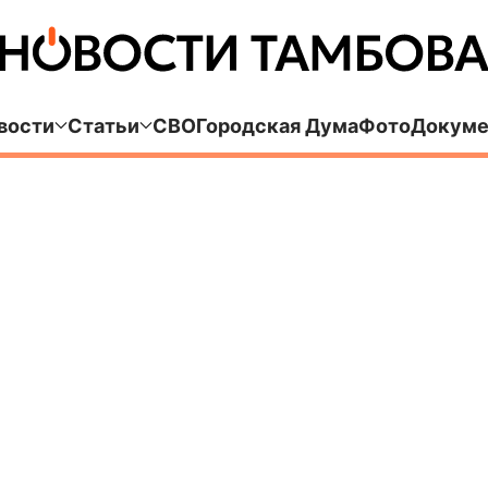
вости
Статьи
СВО
Городская Дума
Фото
Докуме