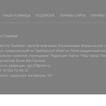
НАША КОМАНДА
ПОДПИСКА
ТАРИФЫ САЙТА
ТАРИФЫ 
ти Тамбова"
овости Тамбова» зарегистрировано Управлением Федеральной с
ых коммуникаций по Тамбовской области. Регистрационный ном
альное казенное учреждение "Редакция газеты "Наш город Там
Буковская Юлия Викторовна.
очты редакции: ngt_07@mail.ru.
 (4752) 72-69-37.
ожет содержать материалы 18+