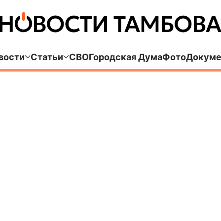
вости
Статьи
СВО
Городская Дума
Фото
Докуме